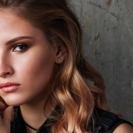
JENIFFER BURNS
Creative Heads Inc.
r sit amet, consectetur adipisicing elit, sed do
ncididunt ut labore et dolore magna aliqua. Ut
m veniam, quis nostrud exercitation ullamco
