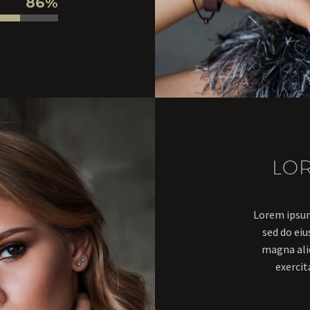
86%
LO
Lorem ipsum 
sed do ei
magna ali
exercit