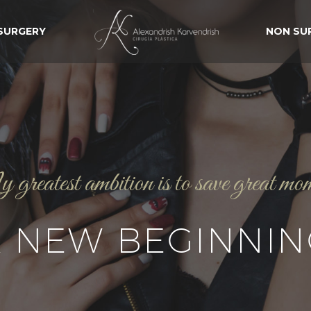
 SURGERY
NON SU
reatest ambition is to save great mo
A NEW BEGINNIN