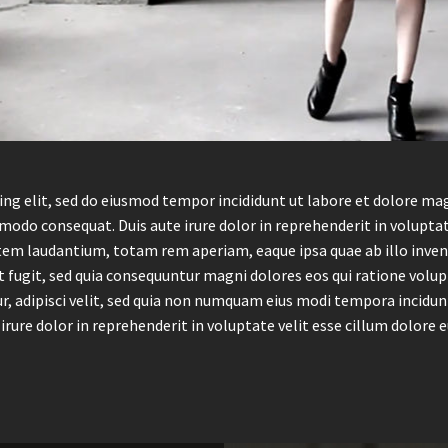
ing elit, sed do eiusmod tempor incididunt ut labore et dolore ma
modo consequat. Duis aute irure dolor in reprehenderit in voluptate
atem laudantium, totam rem aperiam, eaque ipsa quae ab illo inve
t fugit, sed quia consequuntur magni dolores eos qui ratione volu
r, adipisci velit, sed quia non numquam eius modi tempora incid
rure dolor in reprehenderit in voluptate velit esse cillum dolore eu