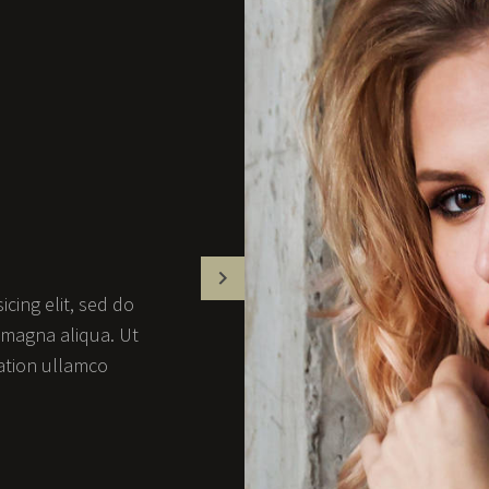
cing elit, sed do
Lorem ipsum dolo
 magna aliqua. Ut
eiusmod tempor i
ation ullamco
enim ad mini