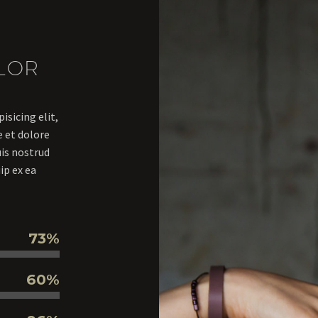
LOR
isicing elit,
 et dolore
is nostrud
ip ex ea
73%
60%