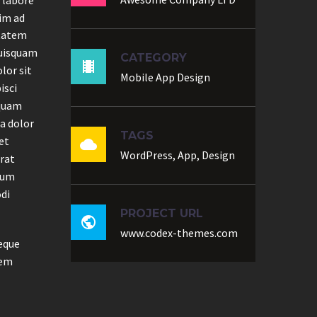
im ad
ptatem
quisquam
CATEGORY

lor sit
Mobile App Design
isci
mquam
a dolor
TAGS
et

WordPress, App, Design
rat
sum
di
PROJECT URL

www.codex-themes.com
eque
rem