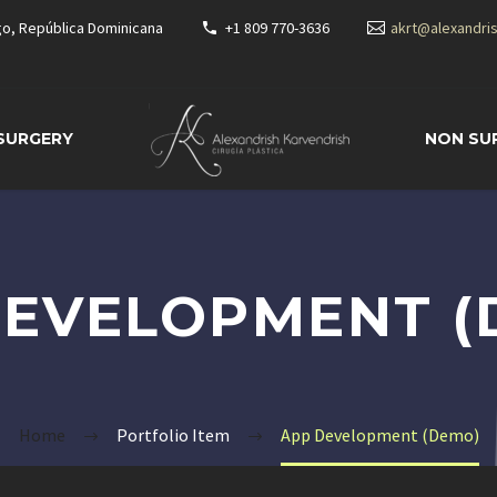
go, República Dominicana
+1 809 770-3636
akrt@alexandri
 SURGERY
NON SU
DEVELOPMENT (
Home
Portfolio Item
App Development (Demo)