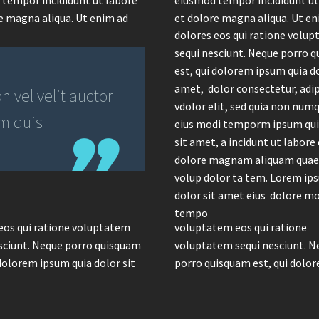
e magna aliqua. Ut enim ad
et dolore magna aliqua. Ut en
dolores eos qui ratione volu
sequi nesciunt. Neque porro 
est, qui dolorem ipsum quia do
amet, dolor consectetur, adip
 vel velit auctor
vdolor elit, sed quia non nu
em quis
eius modi temporm ipsum qui
sit amet, a incidunt ut labore 
dolore magnam aliquam quae
volup dolor ta tem. Lorem ip
dolor sit amet eius dolore mo
tempo
eos qui ratione voluptatem
voluptatem eos qui ratione
sciunt. Neque porro quisquam
voluptatem sequi nesciunt. N
 dolorem ipsum quia dolor sit
porro quisquam est, qui dolo