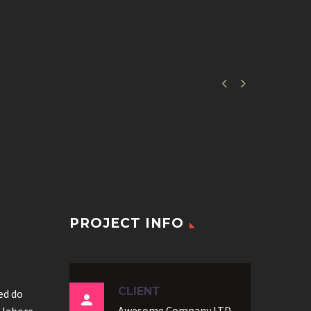


PROJECT INFO
CLIENT
sed do

Awesome Company LTD
 labore