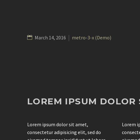
March 14, 2016
metro-3-x (Demo)
LOREM IPSUM DOLOR 
Lorem ipsum dolor sit amet,
Lorem ip
consectetur adipisicing elit, sed do
consecte
eiusmod tempor incididunt ut labore
eiusmod 