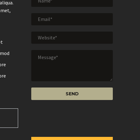
aliqua.
amet,
et
usmod
ore
ore