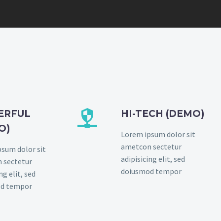


ERFUL
HI-TECH (DEMO)
O)
Lorem ipsum dolor sit
ametcon sectetur
sum dolor sit
adipisicing elit, sed
 sectetur
doiusmod tempor
ng elit, sed
d tempor