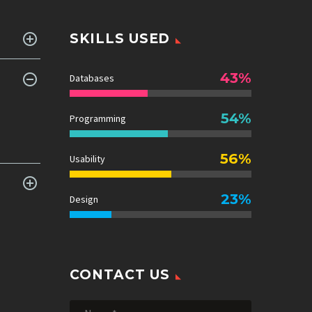
SKILLS USED
43%
Databases
54%
Programming
56%
Usability
23%
Design
CONTACT US