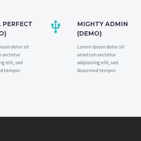


L PERFECT
MIGHTY ADMIN
O)
(DEMO)
sum dolor sit
Lorem ipsum dolor sit
 sectetur
ametcon sectetur
ng elit, sed
adipisicing elit, sed
d tempor
doiusmod tempor