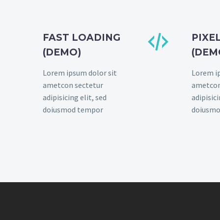


FAST LOADING
PIXE
(DEMO)
(DEM
Lorem ipsum dolor sit
Lorem ip
ametcon sectetur
ametcon
adipisicing elit, sed
adipisici
doiusmod tempor
doiusmo