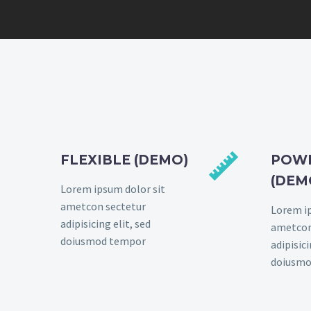


FLEXIBLE (DEMO)
POW
(DEM
Lorem ipsum dolor sit
ametcon sectetur
Lorem ip
adipisicing elit, sed
ametcon
doiusmod tempor
adipisici
doiusmo