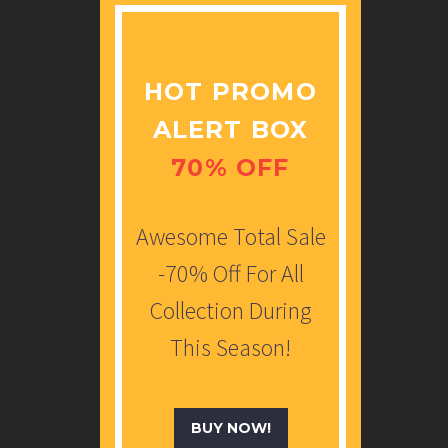
HOT PROMO
ALERT BOX
70% OFF
Awesome Total Sale
-70% Off For All
Collection During
This Season!
BUY NOW!