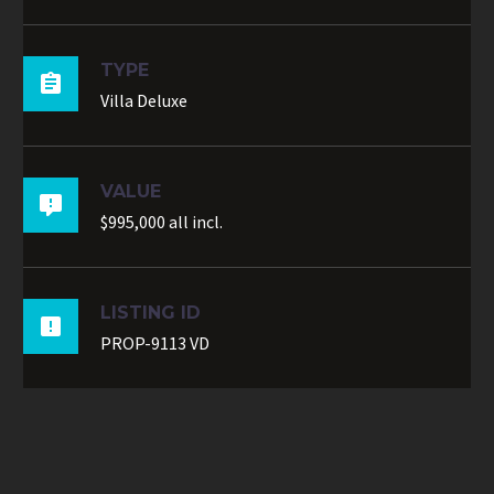
TYPE

Villa Deluxe
VALUE

$995,000 all incl.
LISTING ID

PROP-9113 VD