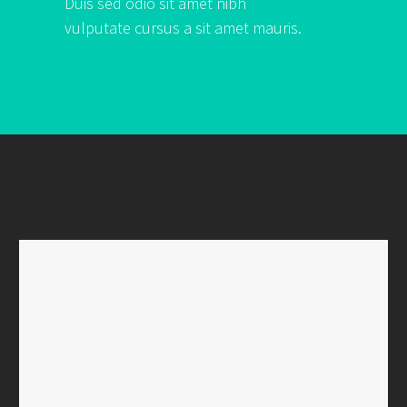
Duis sed odio sit amet nibh
vulputate cursus a sit amet mauris.