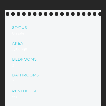
STATUS
On sale
AREA
1,856 sqft
BEDROOMS
2
BATHROOMS
2
PENTHOUSE
Yes