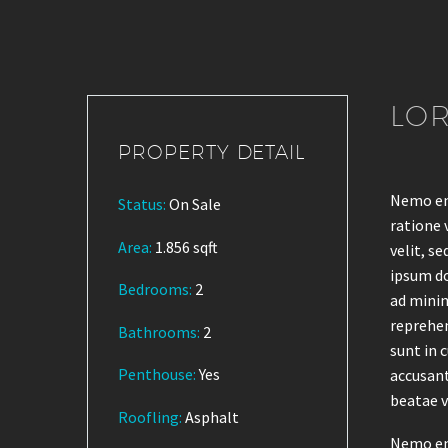
LOR
PROPERTY DETAIL
Nemo eni
Status:
On Sale
ratione 
Area:
1.856 sqft
velit, s
ipsum do
Bedrooms:
2
ad minim
reprehen
Bathrooms
:
2
sunt in 
Penthouse:
Yes
accusant
beatae v
Roofling:
Asphalt
Nemo eni