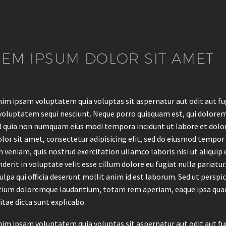
EM IPSUM DOLOR SIT AMET
m ipsam voluptatem quia voluptas sit aspernatur aut odit aut fug
voluptatem sequi nesciunt. Neque porro quisquam est, qui dolorem 
ed quia non numquam eius modi tempora incidunt ut labore et do
lor sit amet, consectetur adipisicing elit, sed do eiusmod tempor
 veniam, quis nostrud exercitation ullamco laboris nisi ut aliquip
derit in voluptate velit esse cillum dolore eu fugiat nulla pariatu
culpa qui officia deserunt mollit anim id est laborum. Sed ut persp
ium doloremque laudantium, totam rem aperiam, eaque ipsa quae ab
itae dicta sunt explicabo.
m ipsam voluptatem quia voluptas sit aspernatur aut odit aut fug