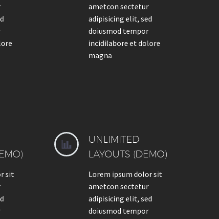
r
ametcon sectetur
ed
adipisicing elit, sed
r
doiusmod tempor
lore
incidilabore et dolore
magna
UNLIMITED


EMO)
LAYOUTS (DEMO)
r sit
Lorem ipsum dolor sit
r
ametcon sectetur
ed
adipisicing elit, sed
r
doiusmod tempor