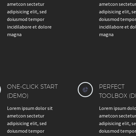
ametcon sectetur
ametcon sectetu
adipisicing elit, sed
adipisicing elit, s
doiusmod tempor
doiusmod tempo
incidilabore et dolore
incidilabore et do
magna
magna
ONE-CLICK START
PERFECT


(DEMO)
TOOLBOX (D
Lorem ipsum dolor sit
Lorem ipsum dolo
ametcon sectetur
ametcon sectetu
adipisicing elit, sed
adipisicing elit, s
doiusmod tempor
doiusmod tempo