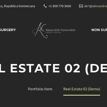
go, República Dominicana
+1 809 770-3636
akrt@alexandri
 SURGERY
NON SU
L ESTATE 02 (D
Home
Portfolio Item
Real Estate 02 (Demo)