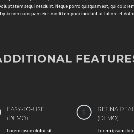
voluptatem sequi nesciunt. Neque porro quisquam est, qui dolorem 
ed quia non numquam eius modi tempora incidunt ut labore et do
ADDITIONAL FEATURE
EASY-TO-USE
RETINA REA


(DEMO)
(DEMO)
Lorem ipsum dolor sit
Lorem ipsum dolo