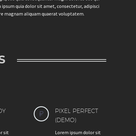
ipsum quia dolor sit amet, consectetur, adipisci
lore magnam aliquam quaerat voluptatem.
S
DY
PIXEL PERFECT


(DEMO)
r sit
Lorem ipsum dolor sit