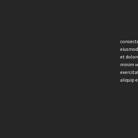
consecte
eiusmod 
et dolor
minim v
exercita
aliquip