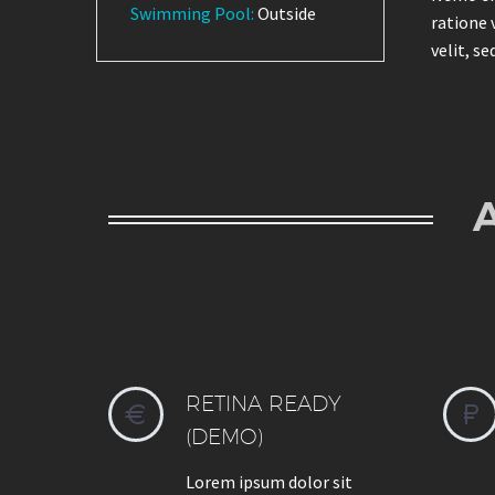
Swimming Pool:
Outside
ratione 
velit, s
RETINA READY




(DEMO)
Lorem ipsum dolor sit