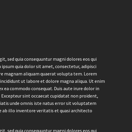
it, sed quia consequuntur magni dolores eos qui
ipsum quia dolor sit amet, consectetur, adipisci
lore magnam aliquam quaerat volupta tem. Lorem
 incididunt ut labore et dolore magna aliqua. Ut enim
 ex ea commodo consequat. Duis aute irure dolor in
r. Excepteur sint occaecat cupidatat non proident,
iciatis unde omnis iste natus error sit voluptatem
 illo inventore veritatis et quasi architecto
it, sed quia consequuntur magni dolores eos qui